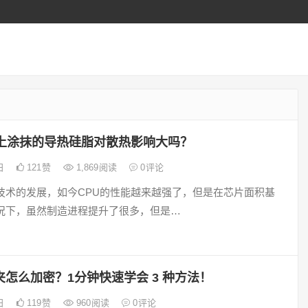
U上涂抹的导热硅脂对散热影响大吗？
7日
121
赞
1,869
阅读
0
评论
技术的发展，如今CPU的性能越来越强了，但是在芯片面积基
况下，虽然制造进程提升了很多，但是…
怎么加密？1分钟快速学会 3 种方法！
5日
119
赞
960
阅读
0
评论