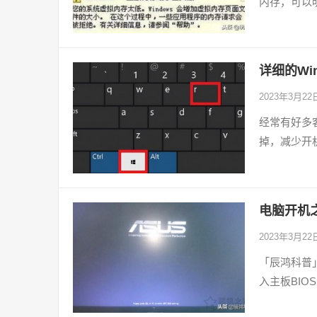
内存，可以
详细的W
2023年3月2
经常有好多
掉，减少开
电脑开机
2023年3月2
「辰鸿科普
入主板BIO