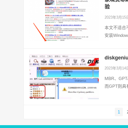
验
2023年3月1
本文不适合
安装Wind
diskge
2023年3月1
MBR、GP
而GPT则
文
1
章
导