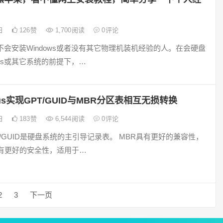
5日
126
赞
1,700
阅读
0
评论
不会安装Windows或者没有其它物理机装机经验的人。在会硬盘
ows或其它系统的前提下，…
nius实现GPT/GUID与MBR分区表相互无损转换
4日
183
赞
6,544
阅读
0
评论
T/GUID是硬盘系统的主引导记录表。 MBR具有更好的兼容性，
具有更好的安全性，适用于…
2
3
下一页