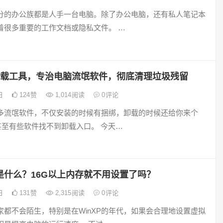
分的办公族都是人手一台电脑。除了办公电脑，还有私人笔记本
着很多重要的工作文档或隐私文件。 …
卸载工具，专治电脑流氓软件，彻底清理垃圾残留
4日
124
赞
1,014
阅读
0
评论
多流氓软件，不仅安装的时候有捆绑，卸载的时候还给你来个
，甚至有些软件找不到卸载入口。 今天…
是什么？16G以上内存就不用设置了吗？
3日
131
赞
2,315
阅读
0
评论
家都不会陌生，特别是在WinXP的年代，如果会合理地设置虚拟