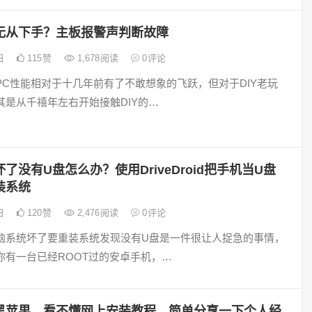
无从下手？主板报警声判断故障
9日
115
赞
1,678
阅读
0
评论
PC性能相对于十几年前有了不敢想象的飞跃，但对于DIY老玩
其是从千禧年左右开始接触DIY的…
了没有U盘怎么办？使用DriveDroid把手机当U盘
装系统
6日
120
赞
2,476
阅读
0
评论
脑系统坏了要重装系统发现没有U盘是一件很让人捉急的事情，
你有一台已经ROOT过的安卓手机，…
黑苹果，看不懂网上安装教程，简单分享一下个人经