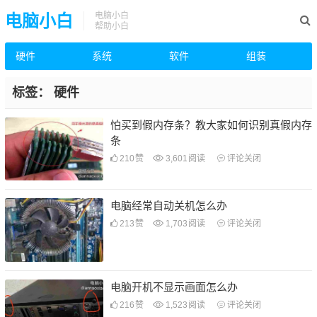
电脑小白
电脑小白
帮助小白
硬件
系统
软件
组装
标签：
硬件
怕买到假内存条？教大家如何识别真假内存
条
210
赞
3,601
阅读
评论关闭
电脑经常自动关机怎么办
213
赞
1,703
阅读
评论关闭
电脑开机不显示画面怎么办
216
赞
1,523
阅读
评论关闭