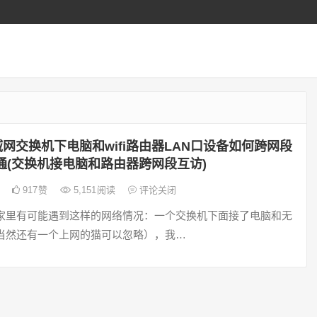
网交换机下电脑和wifi路由器LAN口设备如何跨网段
g通(交换机接电脑和路由器跨网段互访)
日
917
赞
5,151
阅读
评论关闭
家里有可能遇到这样的网络情况：一个交换机下面接了电脑和无
当然还有一个上网的猫可以忽略），我…